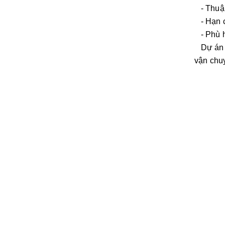
- Thuận 
- Hạn c
- Phù hợ
Dự án đư
vận chuy