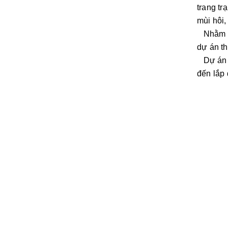
trang tr
mùi hôi,
Nhằm hỗ
dự án th
Dự án đư
đến lắp 