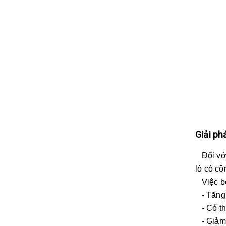
Giải ph
Đối với
lò có cô
Việc bố 
- Tăng t
- Có th
- Giảm 