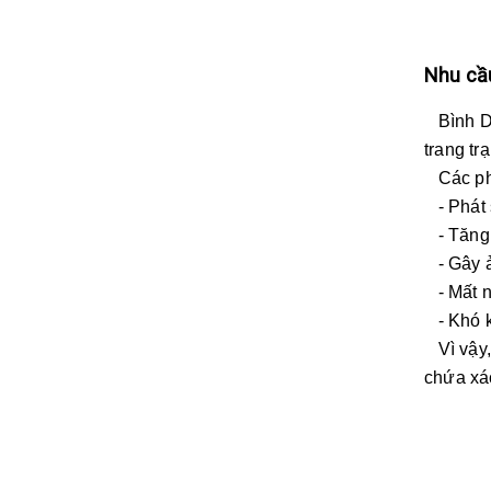
Nhu cầu
Bình Dươ
trang tr
Các phư
- Phát s
- Tăng 
- Gây ả
- Mất nh
- Khó ki
Vì vậy, 
chứa xác