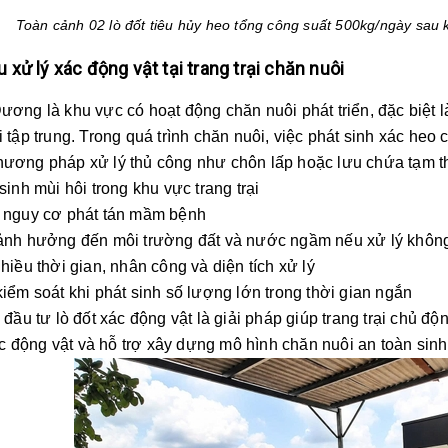
Toàn cảnh 02 lò đốt tiêu hủy heo tổng công suất 500kg/ngày sau k
 xử lý xác động vật tại trang trại chăn nuôi
ng là khu vực có hoạt động chăn nuôi phát triển, đặc biệt là
ại tập trung. Trong quá trình chăn nuôi, việc phát sinh xác heo 
ơng pháp xử lý thủ công như chôn lấp hoặc lưu chứa tạm thời
inh mùi hôi trong khu vực trang trại
nguy cơ phát tán mầm bệnh
nh hưởng đến môi trường đất và nước ngầm nếu xử lý khôn
iều thời gian, nhân công và diện tích xử lý
ểm soát khi phát sinh số lượng lớn trong thời gian ngắn
đầu tư lò đốt xác động vật là giải pháp giúp trang trại chủ độ
 động vật và hỗ trợ xây dựng mô hình chăn nuôi an toàn sinh