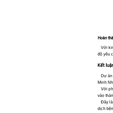
Hoàn thà
Với kinh
độ yêu c
Kết luậ
Dự án lò
Minh Như
Với phạm
vào thán
Đây là g
dịch bện