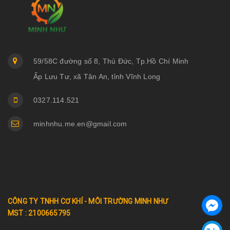
59/58C đường số 8, Thủ Đức, Tp.Hồ Chí Minh
Ấp Lưu Tư, xã Tân An, tỉnh Vĩnh Long
0327.114.521
minhnhu.me.en@gmail.com
CÔNG TY TNHH CƠ KHÍ - MÔI TRƯỜNG MINH NHƯ
MST : 2100665795