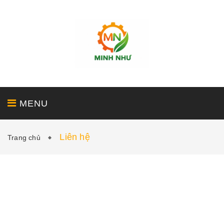
MENU
Liên hệ
Trang chủ
GIỚI THIỆU
SẢN PHẨM
DỊCH VỤ
DỰ ÁN
TIN TỨC - LIÊN HỆ