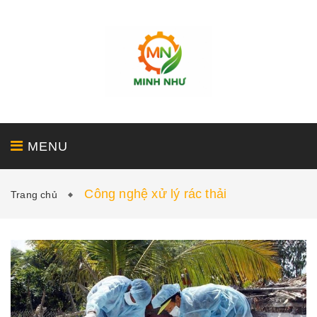
MENU
Công nghệ xử lý rác thải
Trang chủ
GIỚI THIỆU
SẢN PHẨM
DỊCH VỤ
DỰ ÁN
TIN TỨC - LIÊN HỆ