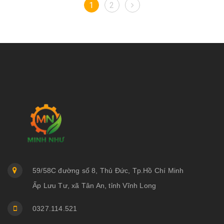
1
2
59/58C đường số 8, Thủ Đức, Tp.Hồ Chí Minh
Ấp Lưu Tư, xã Tân An, tỉnh Vĩnh Long
0327.114.521