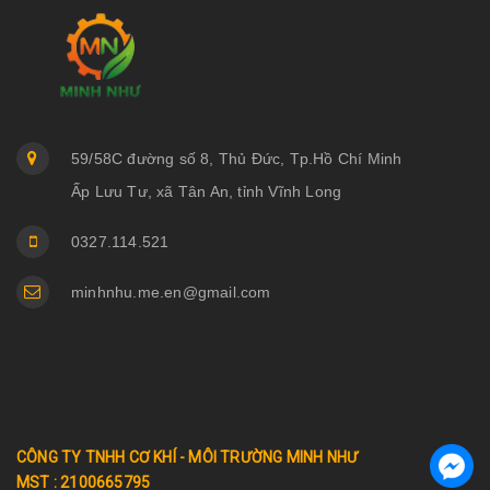
59/58C đường số 8, Thủ Đức, Tp.Hồ Chí Minh
Ấp Lưu Tư, xã Tân An, tỉnh Vĩnh Long
0327.114.521
minhnhu.me.en@gmail.com
CÔNG TY TNHH CƠ KHÍ - MÔI TRƯỜNG MINH NHƯ
MST : 2100665795