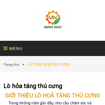
MENU
Lò hỏa táng thú cưng
Trang chủ
GIỚI THIỆU
SẢN PHẨM
DỊCH VỤ
Lò hỏa táng thú cưng
GIỚI THIỆU LÒ HOẢ TÁNG THÚ CƯNG
DỰ ÁN
TIN TỨC - LIÊN HỆ
Trong những năm gần đây, nhu cầu chăm sóc và