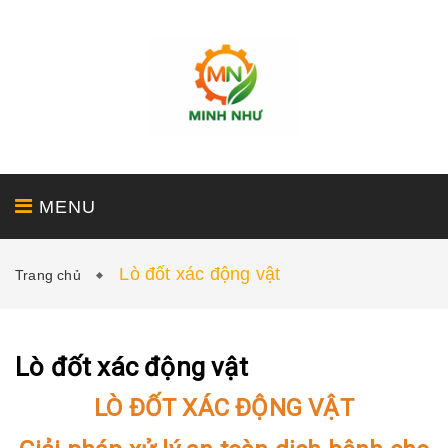
MENU
Lò đốt xác động vật
Trang chủ
GIỚI THIỆU
SẢN PHẨM
DỊCH VỤ
Lò đốt xác động vật
LÒ ĐỐT XÁC ĐỘNG VẬT
DỰ ÁN
TIN TỨC - LIÊN HỆ