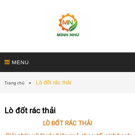
MENU
Lò đốt rác thải
Trang chủ
GIỚI THIỆU
SẢN PHẨM
DỊCH VỤ
Lò đốt rác thải
LÒ ĐỐT RÁC THẢI
DỰ ÁN
TIN TỨC - LIÊN HỆ