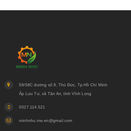
59/58C đường số 8, Thủ Đức, Tp.Hồ Chí Minh
Ấp Lưu Tư, xã Tân An, tỉnh Vĩnh Long
0327.114.521
minhnhu.me.en@gmail.com