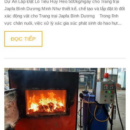
Dự Án Lắp Đặt Lò Tiêu Hủy Heo 500kg/ngày cho Trang trại
Japfa Bình Dương Minh Như thiết kế, chế tạo và lắp đặt lò đốt
xác động vật cho Trang trại Japfa Bình Dương Trong lĩnh
vực chăn nuôi, việc xử lý xác gia súc phát sinh do hao hụt...
ĐỌC TIẾP