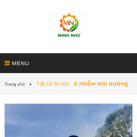
MENU
Tất cả tin tức
ô nhiễm môi trường
Trang chủ
GIỚI THIỆU
SẢN PHẨM
DỊCH VỤ
DỰ ÁN
TIN TỨC - LIÊN HỆ