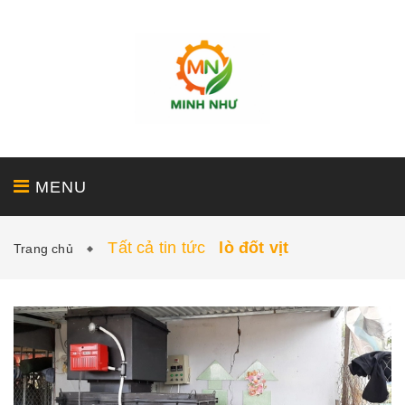
MENU
Tất cả tin tức
lò đốt vịt
Trang chủ
GIỚI THIỆU
SẢN PHẨM
DỊCH VỤ
DỰ ÁN
TIN TỨC - LIÊN HỆ