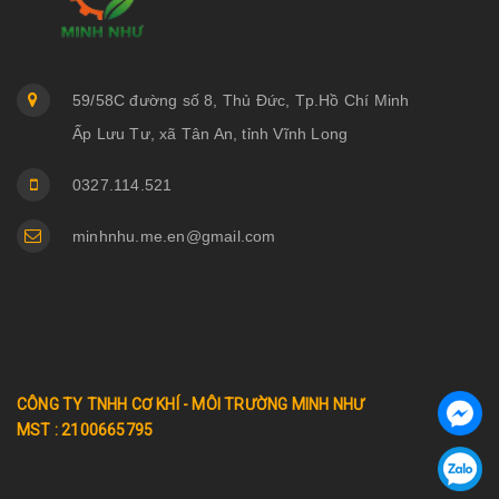
59/58C đường số 8, Thủ Đức, Tp.Hồ Chí Minh
Ấp Lưu Tư, xã Tân An, tỉnh Vĩnh Long
0327.114.521
minhnhu.me.en@gmail.com
CÔNG TY TNHH CƠ KHÍ - MÔI TRƯỜNG MINH NHƯ
MST : 2100665795