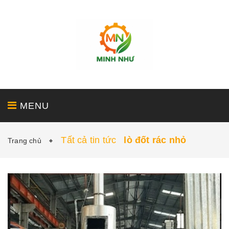
MENU
Tất cả tin tức
lò đốt rác nhỏ
Trang chủ
GIỚI THIỆU
SẢN PHẨM
DỊCH VỤ
DỰ ÁN
TIN TỨC - LIÊN HỆ