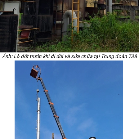
Ảnh: Lò đốt trước khi di dời và sửa chữa tại Trung đoàn 738