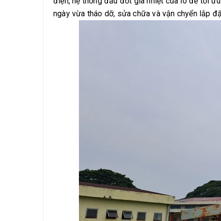
điện, hệ thống đầu đốt gia nhiệt của lò để tối ư
ngày vừa tháo dỡ, sửa chữa và vận chyển lắp đặt