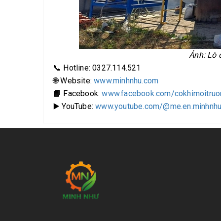
Ảnh: Lò 
📞 Hotline: 0327.114.521
🌐 Website:
www.minhnhu.com
📘 Facebook:
www.facebook.com/cokhimoitruo
▶️ YouTube:
www.youtube.com/@me.en.minhnh