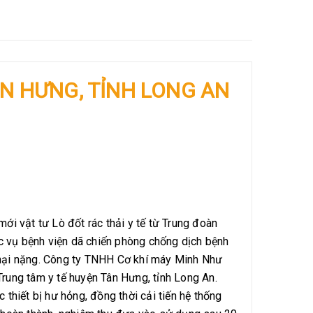
ÂN HƯNG, TỈNH LONG AN
 vật tư Lò đốt rác thải y tế từ Trung đoàn
c vụ bệnh viện dã chiến phòng chống dịch bệnh
ư hại nặng. Công ty TNHH Cơ khí máy Minh Như
ở Trung tâm y tế huyện Tân Hưng, tỉnh Long An.
iết bị hư hỏng, đồng thời cải tiến hệ thống