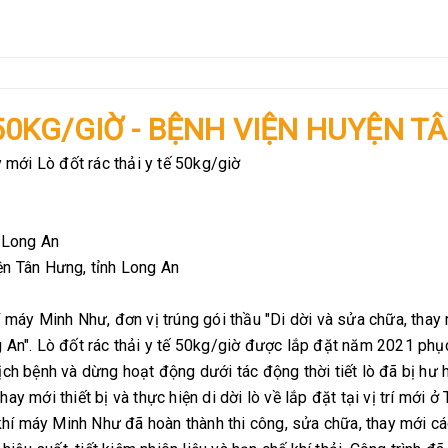
 50KG/GIỜ - BỆNH VIỆN HUYỆN T
 mới Lò đốt rác thải y tế 50kg/giờ
h Long An
ện Tân Hưng, tỉnh Long An
nh Như, đơn vị trúng gói thầu "Di dời và sửa chữa, thay mới
g An". Lò đốt rác thải y tế 50kg/giờ được lắp đặt năm 2021 phụ
dịch bệnh và dừng hoạt động dưới tác động thời tiết lò đã bị h
y mới thiết bị và thực hiện di dời lò về lắp đặt tại vị trí mới 
áy Minh Như đã hoàn thành thi công, sửa chữa, thay mới các th