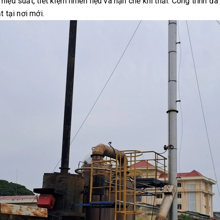
u hiệu suất, tiết kiệm nhiên liệu và hạn chế khí thải. Công trình
 tại nơi mới.