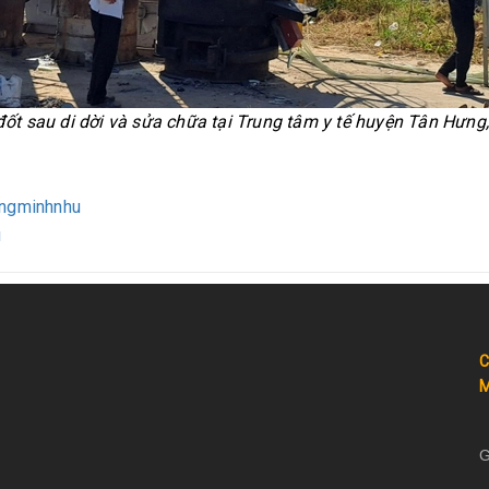
đốt sau di dời và sửa chữa tại Trung tâm y tế huyện Tân Hưng
ngminhnhu
u
C
M
G