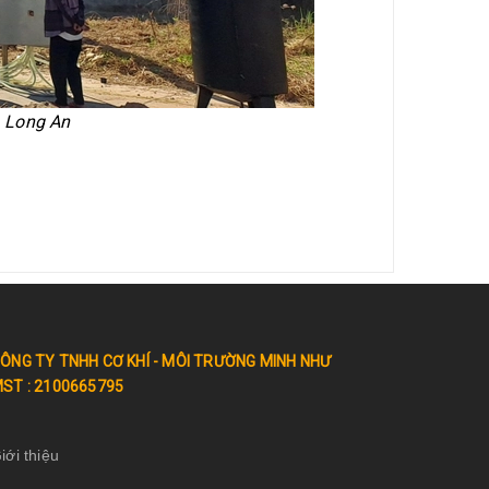
, Long An
ÔNG TY TNHH CƠ KHÍ - MÔI TRƯỜNG MINH NHƯ
ST : 2100665795
iới thiệu