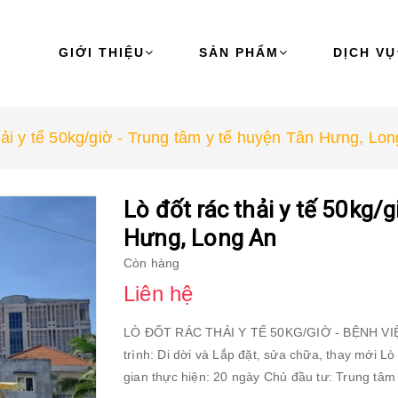
GIỚI THIỆU
SẢN PHẨM
DỊCH VỤ
hải y tế 50kg/giờ - Trung tâm y tế huyện Tân Hưng, Lo
Lò đốt rác thải y tế 50kg/
Hưng, Long An
Còn hàng
Liên hệ
LÒ ĐỐT RÁC THẢI Y TẾ 50KG/GIỜ - BỆNH VIỆN 
trình: Di dời và Lắp đặt, sửa chữa, thay mới Lò đốt rác thải y tế 
gian thực hiện: 20 ngày Chủ đầu tư: Trung tâm y tế huyện Tân Hưng, tỉnh Long An Địa điểm: Trung