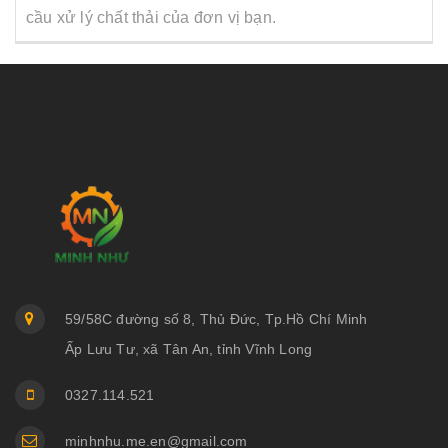
cầu xử lý chất thải của đơn vị bạn.
59/58C đường số 8, Thủ Đức, Tp.Hồ Chí Minh
Ấp Lưu Tư, xã Tân An, tỉnh Vĩnh Long
0327.114.521
minhnhu.me.en@gmail.com