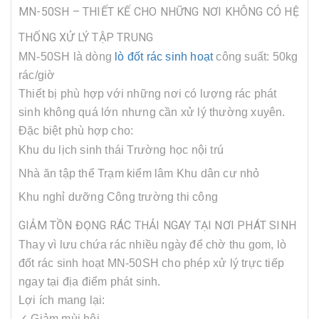
MN-50SH – THIẾT KẾ CHO NHỮNG NƠI KHÔNG CÓ HỆ
THỐNG XỬ LÝ TẬP TRUNG
MN-50SH là dòng
lò đốt rác sinh hoạt
công suất: 50kg
rác/giờ
Thiết bị phù hợp với những nơi có lượng rác phát
sinh không quá lớn nhưng cần xử lý thường xuyên.
Đặc biệt phù hợp cho:
Khu du lịch sinh thái
Trường học nội trú
Nhà ăn tập thể
Trạm kiểm lâm
Khu dân cư nhỏ
Khu nghỉ dưỡng
Công trường thi công
GIẢM TỒN ĐỌNG RÁC THẢI NGAY TẠI NƠI PHÁT SINH
Thay vì lưu chứa rác nhiều ngày để chờ thu gom, lò
đốt rác sinh hoạt MN-50SH cho phép xử lý trực tiếp
ngay tại địa điểm phát sinh.
Lợi ích mang lại:
✓ Giảm mùi hôi