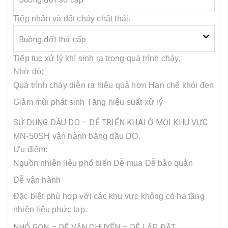
Tiếp nhận và đốt cháy chất thải.
Buồng đốt thứ cấp
Tiếp tục xử lý khí sinh ra trong quá trình cháy.
Nhờ đó:
Quá trình cháy diễn ra hiệu quả hơn
Hạn chế khói đen
Giảm mùi phát sinh
Tăng hiệu suất xử lý
SỬ DỤNG DẦU DO – DỄ TRIỂN KHAI Ở MỌI KHU VỰC
MN-50SH vận hành bằng dầu DO.
Ưu điểm:
Nguồn nhiên liệu phổ biến
Dễ mua
Dễ bảo quản
Dễ vận hành
Đặc biệt phù hợp với các khu vực không có hạ tầng
nhiên liệu phức tạp.
NHỎ GỌN – DỄ VẬN CHUYỂN – DỄ LẮP ĐẶT