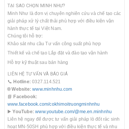
TẠI SAO CHỌN MINH NHƯ?
Minh Như là đơn vị chuyên nghiên cứu và chế tạo các
giải pháp xử lý chất thải phù hợp với điều kiện vận
hành thực tế tại Việt Nam.
Chúng tôi hỗ trợ:
Khảo sát nhu cầu
Tư vấn công suất phù hợp
Thiết kế và chế tạo
Lắp đặt và đào tạo vận hành
Hỗ trợ kỹ thuật sau bán hàng
LIÊN HỆ TƯ VẤN VÀ BÁO GIÁ
📞
Hotline:
0327.114.521
🌐
Website:
www.minhnhu.com
📘
Facebook:
www.facebook.com/cokhimoitruongminhnhu
▶️
YouTube:
www.youtube.com/@me.en.minhnhu
Liên hệ ngay để được tư vấn giải pháp lò đốt rác sinh
hoạt MN-50SH phù hợp với điều kiện thực tế và nhu