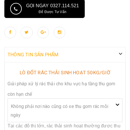
GỌI NGAY 0327.114.521
Để Được Tư Vấn
THÔNG TIN SẢN PHẨM
LÒ ĐỐT RÁC THẢI SINH HOẠT 50KG/GIỜ
Giải pháp xử lý rác thải cho khu vực hạ tầng thu gom
còn hạn chế
Không phải nơi nào cũng có xe thu gom rác mỗi
ngày
Tại các đô thị lớn, rác thải sinh hoạt thường được thu