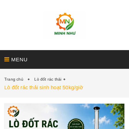
MENU
Trang chủ
Lò đốt rác thải
GIỚI THIỆU
SẢN PHẨM
DỊCH VỤ
Lò đốt rác thải sinh hoạt 50kg/giờ
DỰ ÁN
TIN TỨC - LIÊN HỆ