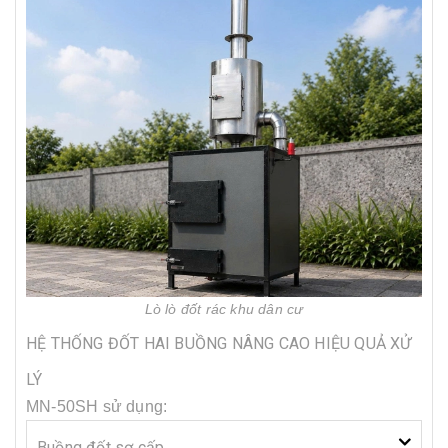
Lò lò đốt rác khu dân cư
HỆ THỐNG ĐỐT HAI BUỒNG NÂNG CAO HIỆU QUẢ XỬ
LÝ
MN-50SH sử dụng:
Buồng đốt sơ cấp